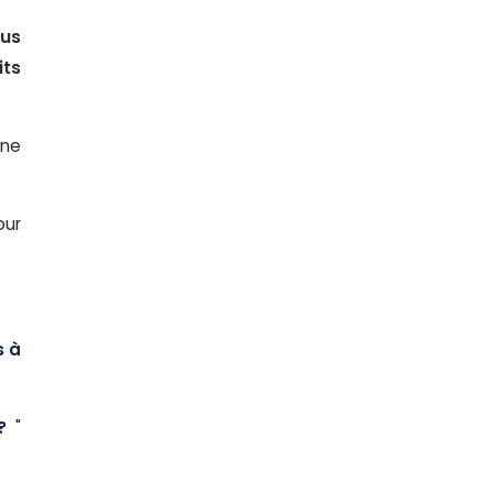
lus
its
ine
ur
s à
?
"