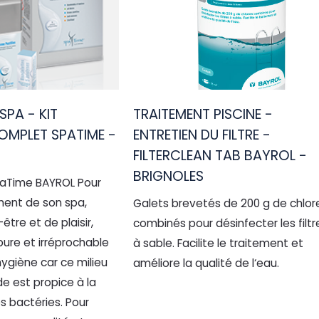
SPA - KIT
TRAITEMENT PISCINE -
OMPLET SPATIME -
ENTRETIEN DU FILTRE -
FILTERCLEAN TAB BAYROL -
BRIGNOLES
paTime BAYROL Pour
ement de son spa,
Galets brevetés de 200 g de chlor
être et de plaisir,
combinés pour désinfecter les filtr
 pure et irréprochable
à sable. Facilite le traitement et
hygiène car ce milieu
améliore la qualité de l‘eau.
e est propice à la
es bactéries. Pour