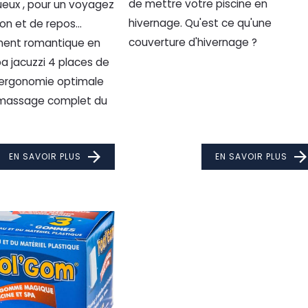
de mettre votre piscine en
ueux , pour un voyagez
hivernage. Qu'est ce qu'une
n et de repos...
couverture d'hivernage ?
ent romantique en
a jacuzzi 4 places de
ergonomie optimale
massage complet du
EN SAVOIR PLUS
EN SAVOIR PLUS