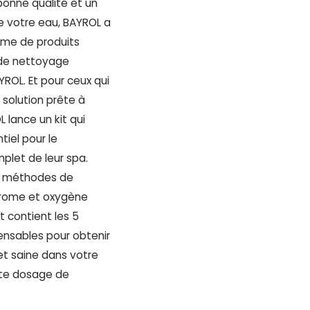
bonne qualité et un
de votre eau, BAYROL a
mme de produits
 de nettoyage
ROL. Et pour ceux qui
 solution prête à
 lance un kit qui
tiel pour le
plet de leur spa.
 2 méthodes de
brome et oxygène
it contient les 5
ensables pour obtenir
et saine dans votre
ste dosage de