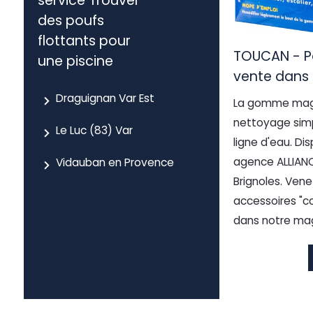
service Trouver
des poufs
flottants pour
TOUCAN - P
une piscine
vente dans 
Draguignan Var Est
La gomme mag
nettoyage simp
Le Luc (83) Var
ligne d'eau. Di
agence ALLIANC
Vidauban en Provence
Brignoles. Vene
accessoires "c
dans notre mag