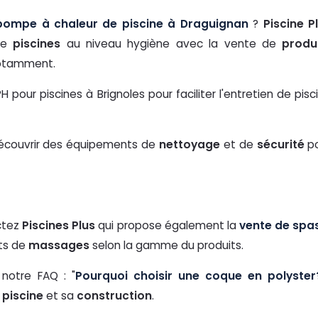
pompe à chaleur de piscine à Draguignan
?
Piscine P
 de
piscines
au niveau hygiène avec la vente de
produ
tamment.
ur piscines à Brignoles pour faciliter l'entretien de pisc
écouvrir des équipements de
nettoyage
et de
sécurité
po
ctez
Piscines Plus
qui propose également la
vente de spa
ets de
massages
selon la gamme du produits.
notre FAQ : "
Pourquoi choisir une coque en polyster
e
piscine
et sa
construction
.