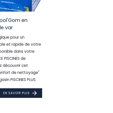
ool'Gom en
le var
ique pour un
le et rapide de votre
sponible dans votre
E PISCINES de
z découvrir cet
onfort de nettoyage"
asin PISCINES PLUS
EN SAVOIR PLUS