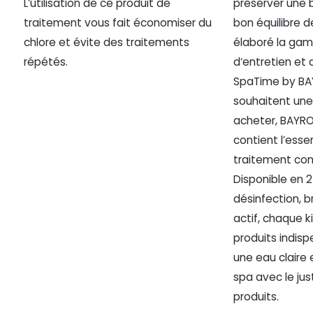
L’utilisation de ce produit de
préserver une 
traitement vous fait économiser du
bon équilibre 
chlore et évite des traitements
élaboré la ga
répétés.
d‘entretien et
SpaTime by BAY
souhaitent une
acheter, BAYROL
contient l’essen
traitement com
Disponible en
désinfection, 
actif, chaque k
produits indisp
une eau claire 
spa avec le ju
produits.