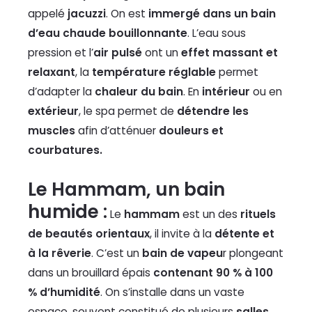
appelé
jacuzzi
. On est
immergé dans un bain
d’eau chaude bouillonnante
. L’eau sous
pression et l’
air pulsé
ont un
effet massant et
relaxant
, la
température réglable
permet
d’adapter la
chaleur du bain
. En
intérieur
ou en
extérieur
, le spa permet de
détendre les
muscles
afin d’atténuer
douleurs et
courbatures.
Le Hammam, un bain
humide :
Le
hammam
est un des
rituels
de beautés orientaux
, il invite à la
détente et
à la rêverie
. C’est un
bain de vapeu
r plongeant
dans un brouillard épais
contenant 90 % à 100
% d’humidité
. On s’installe dans un vaste
espace, souvent constitué de plusieurs
salles