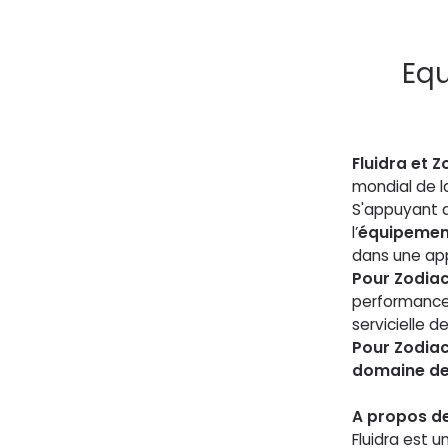
Equ
Fluidra et Z
mondial de la
S'appuyant 
l’
équipement
dans une ap
Pour Zodia
performances
servicielle d
Pour Zodia
domaine de 
A propos de
Fluidra est 