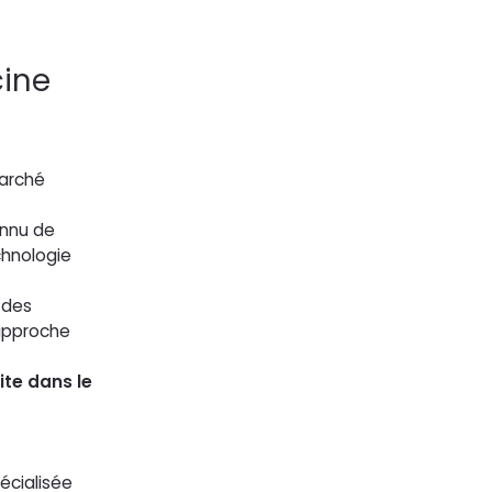
cine
marché
onnu de
chnologie
 des
 approche
aite dans le
écialisée