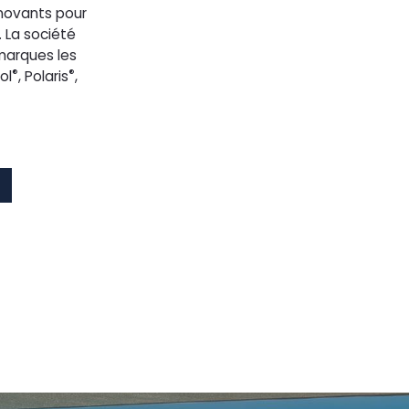
nnovants pour
. La société
marques les
®
®
ol
, Polaris
,