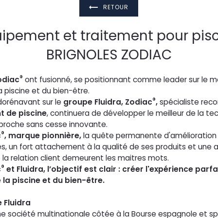
RETOUR
ipement et traitement pour pis
BRIGNOLES ZODIAC
®
odiac
ont fusionné, se positionnant comme leader sur le 
 piscine et du bien-être.
®
dorénavant sur le
groupe Fluidra, Zodiac
,
spécialiste rec
 de piscine
, continuera de développer le meilleur de la te
proche sans cesse innovante.
®
c
, marque pionnière,
la quête permanente d'amélioration
, un fort attachement à la qualité de ses produits et une
e la relation client demeurent les maitres mots.
®
c
et Fluidra, l’objectif est clair : créer l'expérience parf
la piscine et du bien-être.
 Fluidra
une société multinationale côtée à la Bourse espagnole et sp