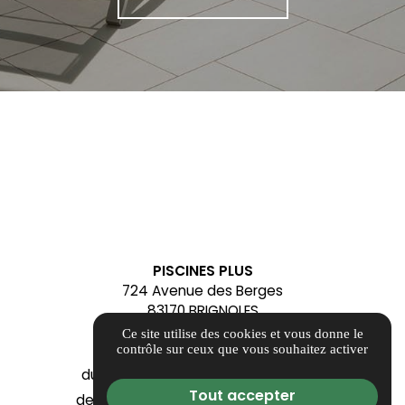
PISCINES PLUS
724 Avenue des Berges
83170 BRIGNOLES
contact@alliancepiscinesplus.fr
Ce site utilise des cookies et vous donne le
04 84 88 54 93
contrôle sur ceux que vous souhaitez activer
du Mardi au Samedi - Fermé le Lundi
Tout accepter
de 09h00 à 12h00 et de 14h00 à 18h00