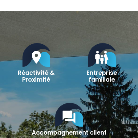
location_on
family_restroom
Réactivité &
Entreprise
Proximité
familiale
question_answer
Accompagnement client