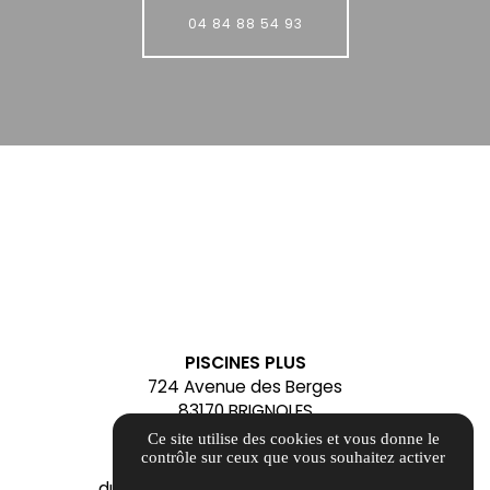
04 84 88 54 93
PISCINES PLUS
724 Avenue des Berges
83170 BRIGNOLES
contact@alliancepiscinesplus.fr
Ce site utilise des cookies et vous donne le
04 84 88 54 93
contrôle sur ceux que vous souhaitez activer
du Mardi au Samedi - Fermé le Lundi