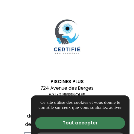
PISCINES PLUS
724 Avenue des Berges
83170 BRIGNOLES
contact@alliancepiscinesplus.fr
Ce site utilise des cookies et vous donne le
04 84 88 54 93
contrôle sur ceux que vous souhaitez activer
du Mardi au Samedi - Fermé le Lundi
Tout accepter
de 09h00 à 12h00 et de 14h00 à 18h00