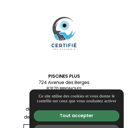
PISCINES PLUS
724 Avenue des Berges
83170 BRIGNOLES
contact@alliancepiscinesplus.fr
Ce site utilise des cookies et vous donne le
04 84 88 54 93
contrôle sur ceux que vous souhaitez activer
du Mardi au Samedi - Fermé le Lundi
Tout accepter
de 09h00 à 12h00 et de 14h00 à 18h00