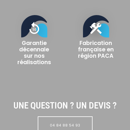
replay_10
construction
Garantie
Fabrication
décennale
française en
sur nos
région PACA
réalisations
UNE QUESTION ? UN DEVIS ?
04 84 88 54 93