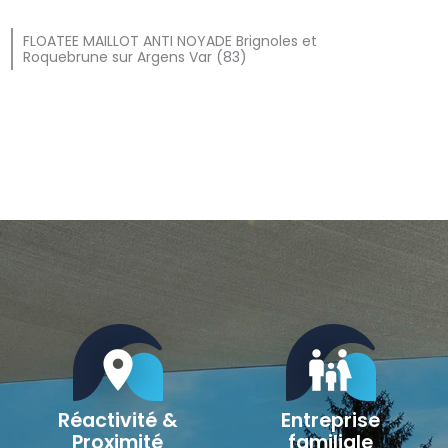
FLOATEE MAILLOT ANTI NOYADE Brignoles et
Roquebrune sur Argens Var (83)
location_on
family_restroom
Réactivité &
Entreprise
Proximité
familiale