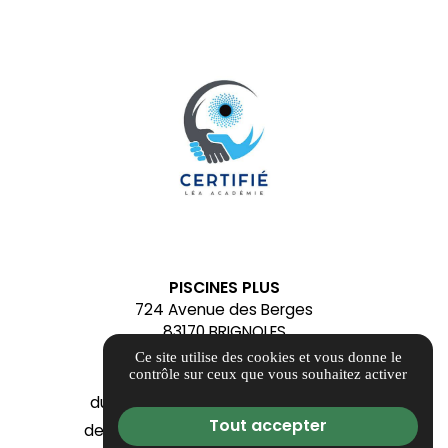
PISCINES PLUS
724 Avenue des Berges
83170 BRIGNOLES
contact@alliancepiscinesplus.fr
Ce site utilise des cookies et vous donne le
04 84 88 54 93
contrôle sur ceux que vous souhaitez activer
du Mardi au Samedi - Fermé le Lundi
Tout accepter
de 09h00 à 12h00 et de 14h00 à 18h00