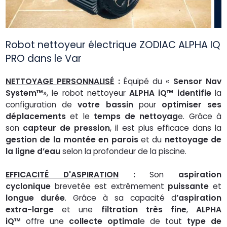
Robot nettoyeur électrique ZODIAC ALPHA IQ
PRO dans le Var
NETTOYAGE PERSONNALISÉ
:
Équipé du «
Sensor Nav
System™
», le robot nettoyeur
ALPHA iQ™ identifie
la
configuration de
votre bassin
pour
optimiser
ses
déplacements
et le
temps de nettoyag
e. Grâce à
son
capteur de pression
, il est plus efficace dans la
gestion de la montée
en parois
et du
nettoyage de
la ligne d’eau
selon la profondeur de la piscine.
EFFICACITÉ
D'ASPIRATION
:
Son
aspiration
cyclonique
brevetée est extrêmement
puissante
et
longue durée
. Grâce à sa capacité d
’aspiration
extra-large
et une
filtration très fine
,
ALPHA
iQ™
offre une
collecte optimal
e de tout
type de