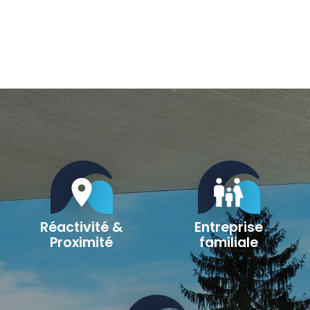
location_on
family_restroom
Réactivité &
Entreprise
Proximité
familiale