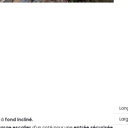
Lon
Lar
à
fond incliné.
large escalier
d'un coté pour une
entrée sécurisée
,