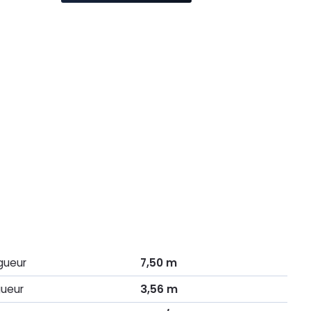
gueur
7,50 m
gueur
3,56 m