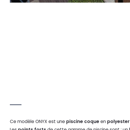
Ce modèle ONYX est une
piscine coque
en
polyester
Les
points forts
de cette gamme de piscine sont : un