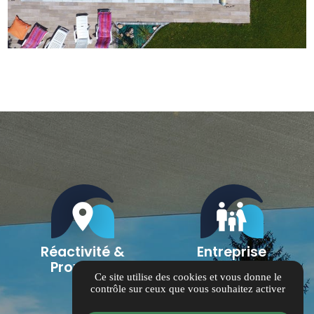
location_on
family_restroom
Réactivité &
Entreprise
Proximité
familiale
Ce site utilise des cookies et vous donne le
contrôle sur ceux que vous souhaitez activer