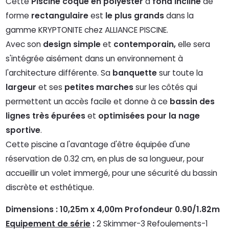
Cette
Piscine coque en polyester
à
fond incliné
de
forme
rectangulaire
est
le plus grands
dans la
gamme KRYPTONITE chez ALLIANCE PISCINE.
Avec son
design simple
et
contemporain,
elle sera
s'intégrée aisément dans un environnement à
l'architecture différente. Sa
banquette
sur toute la
largeur
et ses
petites marches
sur les côtés qui
permettent un accès facile et donne à ce
bassin des
lignes très épurées
et
optimisées pour la nage
sportive
.
Cette piscine a l'avantage d'être équipée d'une
réservation de 0.32 cm, en plus de sa longueur, pour
accueillir un volet immergé, pour une sécurité du bassin
discrète et esthétique.
Dimensions : 10,25m x 4,00m Profondeur 0.90/1.82m
Equipement de série
:
2 Skimmer-3 Refoulements-1