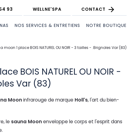
54 93
WELLNE'SPA
CONTACT
UNAS
NOS SERVICES & ENTRETIENS
NOTRE BOUTIQUE
 moon 1 place BOIS NATUREL OU NOIR - 3 tailles - .Brignoles Var (83)
lace BOIS NATUREL OU NOIR -
noles Var (83)
una Moon
infrarouge de marque
Holl's
, l'art du bien-
e, le
sauna Moon
enveloppe le corps et l'esprit dans
e.