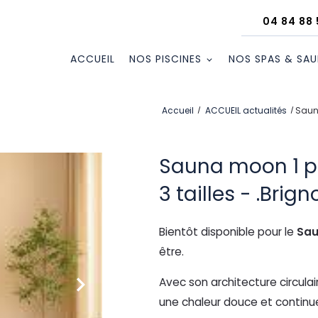
04 84 88 
ACCUEIL
NOS PISCINES
NOS SPAS & SA
Accueil
ACCUEIL actualités
Sauna
Sauna moon 1 p
3 tailles - .Brig
Bientôt disponible pour le
Sa
être.
Avec son architecture circulair
Next
une chaleur douce et continu